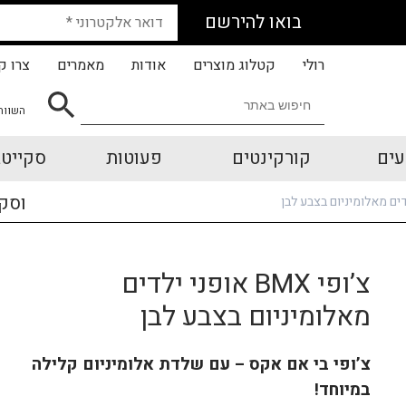
בואו להירשם
רולי
קטלוג מוצרים
אודות
מאמרים
צרו ק
השווה
עים
קורקינטים
פעוטות
סקייטב
וסק
צ’ופי BMX אופני ילדים
מאלומיניום בצבע לבן
צ’ופי בי אם אקס – עם שלדת אלומיניום קלילה
במיוחד!