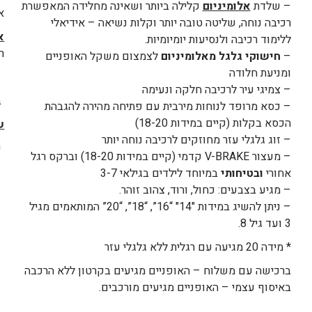
– שלדת
אלומיניום
קלילה ביותר ושאינה מחלידה המאפשרת
א
רכיבה נוחה, שליטה טובה יותר וקלות נשיאה – אידיאלי
א
ללימוד רכיבה ולנסיעות יומיומיות.
ר
–
חישוקי גלגל מאלומיניום
לצמצום משקל האופניים
ומניעת חלודה
א׳-ה׳
– צמיגי עיר לרכיבה חלקה ונעימה
בת
– כסא מרופד לנוחות מירבית עם פתיחה מהירה להגבהת
הכסא בקלות (קיים במידות 18-20)
ש
– זוג גלגלי עזר מחוזקים לרכיבה נוחה יותר
עד 4 ימי 
– מעצור V-BRAKE קדמי (קיים במידות 18-20) וברקס רגל
אחורי
ובטיחותי
במיוחד לילדים בגילאי 3-7
– מגיע בצבעים: כחול, ורוד, צהוב זוהר.
– ניתן להשיג במידות "14" “16”, “18”, “20” המותאמים מגיל
3 ועד גיל 8.
* מידה 20 מגיעה עם רגלית ללא גלגלי עזר
ברכישה עם משלוח – האופניים מגיעים בקרטון ללא הרכבה
באיסוף עצמי – האופניים מגיעים מורכבים.