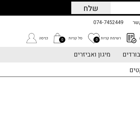
שר
074-7452449
רשימת קניות
סל קניות
כניסה
0
0
ורדים
מיגון ואביזרים
טים