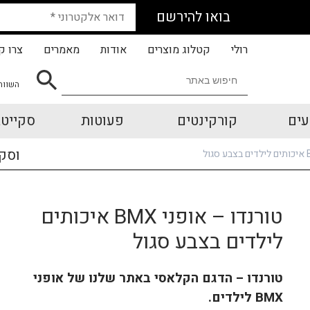
בואו להירשם
רולי
קטלוג מוצרים
אודות
מאמרים
צרו ק
השווה
עים
קורקינטים
פעוטות
סקייטב
וסק
טורנדו – אופני BMX איכותים
לילדים בצבע סגול
טורנדו – הדגם הקלאסי באתר שלנו של אופני
BMX לילדים.