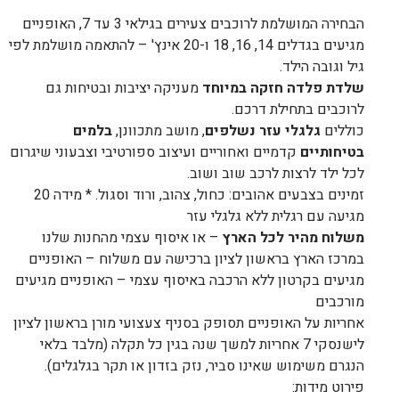
הבחירה המושלמת לרוכבים צעירים בגילאי 3 עד 7, האופניים
מגיעים בגדלים 14, 16, 18 ו-20 אינץ' – להתאמה מושלמת לפי
גיל וגובה הילד.
שלדת פלדה חזקה במיוחד
מעניקה יציבות ובטיחות גם
לרוכבים בתחילת דרכם.
כוללים
גלגלי עזר נשלפים
, מושב מתכוונן,
בלמים
בטיחותיים
קדמיים ואחוריים ועיצוב ספורטיבי וצבעוני שיגרום
לכל ילד לרצות לרכב שוב ושוב.
זמינים בצבעים אהובים: כחול, צהוב, ורוד וסגול. * מידה 20
מגיעה עם רגלית ללא גלגלי עזר
משלוח מהיר לכל הארץ
– או איסוף עצמי מהחנות שלנו
במרכז הארץ בראשון לציון ברכישה עם משלוח – האופניים
מגיעים בקרטון ללא הרכבה באיסוף עצמי – האופניים מגיעים
מורכבים
אחריות על האופניים תסופק בסניף צעצועי מורן בראשון לציון
לישנסקי 7 אחריות למשך שנה בגין כל תקלה (מלבד בלאי
הנגרם משימוש שאינו סביר, נזק בזדון או תקר בגלגלים).
פירוט מידות: