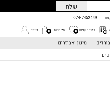
שר
074-7452449
רשימת קניות
סל קניות
כניסה
0
0
ורדים
מיגון ואביזרים
טים