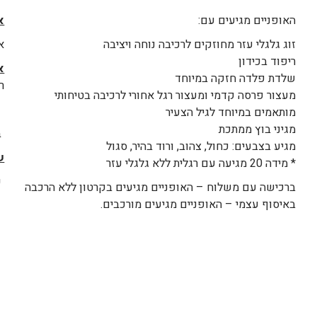
האופניים מגיעים עם:
א
זוג גלגלי עזר מחוזקים לרכיבה נוחה ויציבה
א
ריפוד בכידון
א
שלדת פלדה חזקה במיוחד
ר
מעצור פרסה קדמי ומעצור רגל אחורי לרכיבה בטיחותי
א׳-ה׳
מותאמים במיוחד לגיל הצעיר
מגיני בוץ ממתכת
בת
מגיע בצבעים: כחול, צהוב, ורוד בהיר, סגול
ש
* מידה 20 מגיעה עם רגלית ללא גלגלי עזר
עד 4 ימי 
ברכישה עם משלוח – האופניים מגיעים בקרטון ללא הרכבה
באיסוף עצמי – האופניים מגיעים מורכבים.