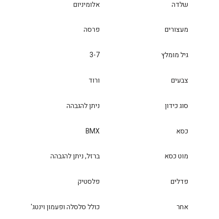
שלדה
אלומיניום
מעצורים
פרסה
גיל מומלץ
3-7
צבעים
ורוד
סוג כידון
ניתן להגבהה
כסא
BMX
מוט כסא
ברזל, ניתן להגבהה
פדלים
פלסטיק
אחר
כולל סלסלה ופעמון וינטג'