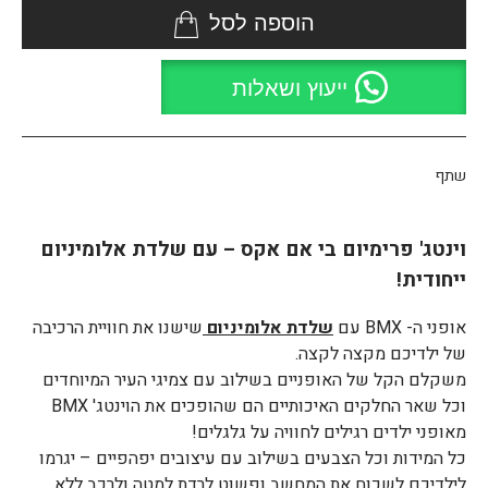
הוספה לסל
ייעוץ ושאלות
שתף
וינטג' פרימיום בי אם אקס – עם שלדת אלומיניום
ייחודית!
אופני ה- BMX עם
שלדת אלומיניום
שישנו את חוויית הרכיבה
של ילדיכם מקצה לקצה.
משקלם הקל של האופניים בשילוב עם צמיגי העיר המיוחדים
וכל שאר החלקים האיכותיים הם שהופכים את הוינטג' BMX
מאופני ילדים רגילים לחוויה על גלגלים!
כל המידות וכל הצבעים בשילוב עם עיצובים יפהפיים – יגרמו
לילדיכם לשכוח את המחשב ופשוט לרדת למטה ולרכב ללא