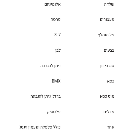
שלדה
אלומיניום
מעצורים
פרסה
גיל מומלץ
3-7
צבעים
לבן
סוג כידון
ניתן להגבהה
כסא
BMX
מוט כסא
ברזל, ניתן להגבהה
פדלים
פלסטיק
אחר
כולל סלסלה ופעמון וינטג'