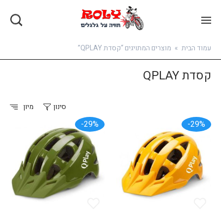
בואו להירשם
עמוד הבית
»
מוצרים המתויגים “קסדת QPLAY”
קסדת QPLAY
סינון
מיון
29%-
29%-