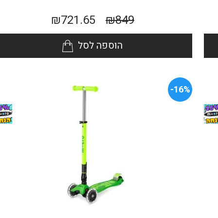
₪
721.65
₪
849
הוספה לסל
16%-