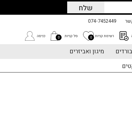
שר
074-7452449
רשימת קניות
סל קניות
כניסה
0
0
ורדים
מיגון ואביזרים
טים