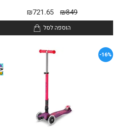
₪
721.65
₪
849
הוספה לסל
16%-