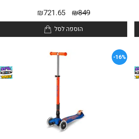
₪
721.65
₪
849
הוספה לסל
16%-