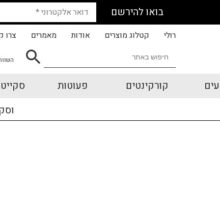
בואו להירשם
רולי
קטלוג מוצרים
אודות
מאמרים
צרו ק
השווה
עים
קורקינטים
פעוטות
סקייטב
וסק