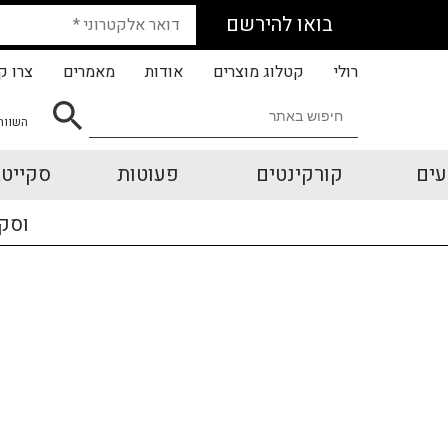
בואו להירשם
רולי
קטלוג מוצרים
אודות
מאמרים
צרו ק
השווה
עים
קורקינטים
פעוטות
סקייטב
וסק