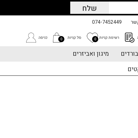
שר
074-7452449
רשימת קניות
סל קניות
כניסה
0
0
ורדים
מיגון ואביזרים
טים