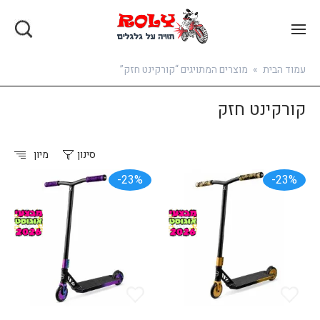
בואו להירשם
עמוד הבית
»
מוצרים המתויגים “קורקינט חזק”
קורקינט חזק
סינון
מיון
23%-
23%-