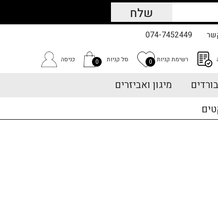
שר
074-7452449
רשימת קניות
סל קניות
כניסה
0
0
ורדים
מיגון ואביזרים
טים