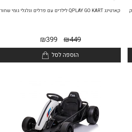
קארטינג QPLAY GO KART לילדים עם פדלים וגלגלי גומי שחור
₪
399
₪
449
הוספה לסל