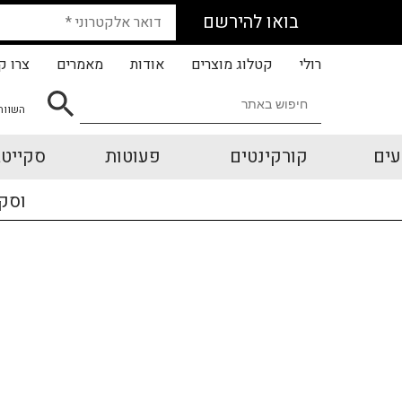
בואו להירשם
רולי
קטלוג מוצרים
אודות
מאמרים
צרו ק
השווה
עים
קורקינטים
פעוטות
סקייטב
וסק