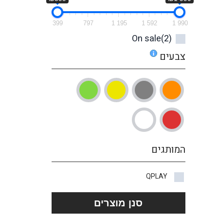
399
797
1 195
1 592
1 990
On sale
(2)
צבעים
המותגים
QPLAY
סנן מוצרים