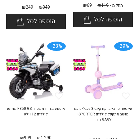
החל מ -
119
₪
69
₪
₪
249
₪
349
הוספה לסל
הוספה לסל
23%-
29%-
אייספורטר בייבי קורקינט 3 גלגלים עם
אופנוע ב.מ.וו משטרה F850 GS ממונע
מושב מתקפל לילדים ISPORTER
לילדים 12 וולט
BABY ורוד
₪
999
₪
1,290