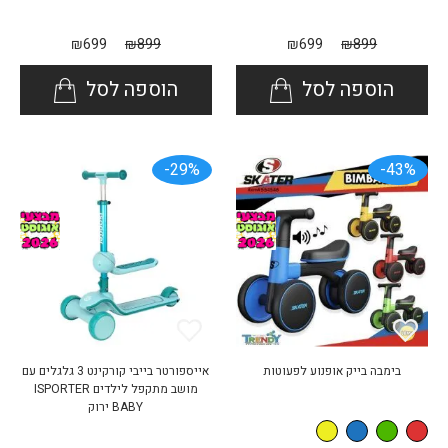
₪
699
₪
899
₪
699
₪
899
הוספה לסל
הוספה לסל
29%-
43%-
בימבה בייק אופנוע לפעוטות
אייספורטר בייבי קורקינט 3 גלגלים עם
מושב מתקפל לילדים ISPORTER
BABY ירוק