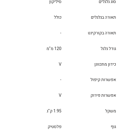
סוג גלגלים
סיליקון
תאורה בגלגלים
כולל
תאורה בקורקינט
-
גודל גלגל
120 מ"מ
כידון מתכוונן
V
אפשרות קיפול
-
אפשרות פירוק
V
משקל
1.95 ק"ג
גוף
פלסטיק