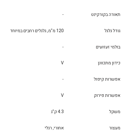
תאורה בקורקינט
-
גודל גלגל
120 מ"מ, גלגלים רחבים במיוחד
בולמי זעזועים
-
כידון מתכוונן
V
אפשרות קיפול
-
אפשרות פירוק
V
משקל
4.3 ק"ג
מעצור
אחורי, רגלי