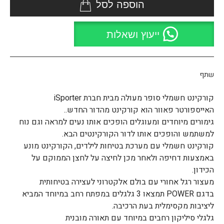
הוספה לסל
ייעוץ ושאלות
שתף
קורקינט חשמלי סופר מעולה מבית חברת iSporter
האייספורטר פאוור הוא קורקינט מהדור החדש..
גימורים מיוחדים ומעוגלים הופכים אותו נעים למראה וגם נוח
למשתמש והופכים אותו לדור הקורקינטים הבא.
קורקינט חשמלי עם מערכת בטיחות לילדים, הקורקינט מונע
באמצעות דחיפה ולאחר מכן לחיצה על לחצן הממוקם על
הכידון.
מעצור רגל אחורי עם בולם אלקטרוני לעצירה בטיחותית
בדגם POWER תמצאו 3 גלגלים במפתח רחב במיוחד המביא
ליציבות מקסימלית בעת הרכיבה.
גלגלי סיליקון רחבים במיוחד עם תאורה מובנית