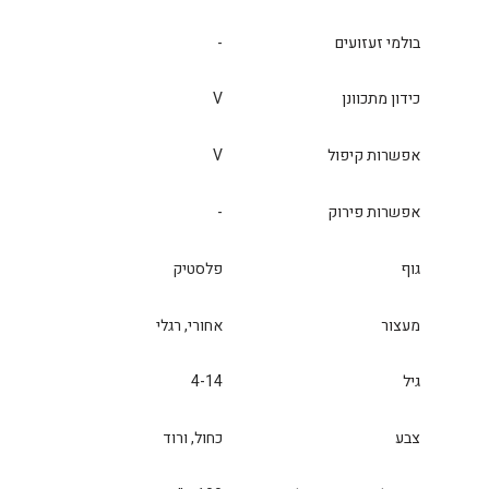
בולמי זעזועים
-
כידון מתכוונן
V
אפשרות קיפול
V
אפשרות פירוק
-
גוף
פלסטיק
מעצור
אחורי, רגלי
גיל
4-14
צבע
כחול, ורוד