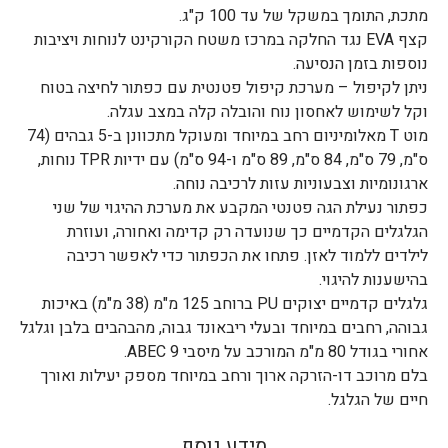
מתכת, התומך במשקל של עד 100 ק"ג.
קצף EVA נגד החלקה במרכז משטח הקורקינט לנוחות ויציבות
נוספות בזמן הנסיעה.
ניתן לקיפול – מערכת קיפול פטנטית עם כפתור לחיצה בטוח
וקל לשימוש לאחסון נוח והובלה קלה במצב עגלה.
מוט T מאלומיניום רחב במיוחד ומעוקל מתכוונן ב-5 גבהים (74
ס"מ, 79 ס"מ, 84 ס"מ, 89 ס"מ ו-94 ס"מ) עם ידיות TPR נוחות,
ארגונומיות וצבעוניות עזות לרכיבה נוחה.
כפתור נעילת הגה פטנטי המקבע את מערכת ההיגוי של שני
הגלגלים הקדמיים כך שנועדה רק קדימה ואחורה, ועוזרת
לילדים ללמוד לאזן. פתחו את הכפתור כדי לאפשר רכיבה
בהישענות להיגוי.
גלגלים קדמיים יצוקים PU ברוחב 125 מ"מ (38 מ"מ) באיכות
גבוהה, רחבים במיוחד ובעלי ריבאונד גבוה, מהבהבים בלבן וגלגל
אחורי בגודל 80 מ"מ המורכב על מיסבי ABEC 9.
בלם מרוכב דו-הזרקה ארוך ורחב במיוחד מספק יעילות ואורך
חיים של הגלגל.
מידע נוסף