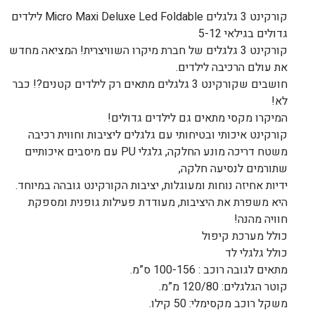
קורקינט 3 גלגלים Micro Maxi Deluxe Led Foldable לילדים
גדולים בגילאי 5-12
קורקינט 3 גלגלים של חברת מיקרו השוויצרית! המציאה מחדש
את עולם הרכיבה לילדים.
חושבים שקורקינט 3 גלגלים מתאים רק לילדים קטנים?! כבר
לא!
המיקרו מקסי מתאים גם לילדים גדולים!
קורקינט איכותי ובטיחותי עם גלגלים ליציבות וחווית רכיבה
משטח דריכה מונע החלקה, גלגלי PU עם מיסבים איכותיים
שתורמים לנסיעה חלקה,
ידיות אחיזה נוחות ומעוגלות, יציבות הקורקינט גובהה במיוחד.
היא משפרת את היציבות, מעודדת פעילות גופנית ומספקת
חוויה מהנה!
כולל מערכת קיפול
כולל גלגלי לד
מתאים לגובה רוכב : 100-156 ס”מ.
קוטר הגלגלים: 120/80 מ”מ.
משקל רוכב מקסימלי: 50 קילו.