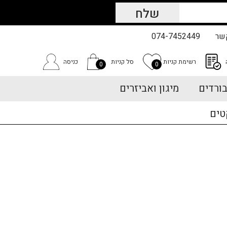
שר
074-7452449
רשימת קניות
סל קניות
כניסה
0
0
ורדים
מיגון ואביזרים
טים