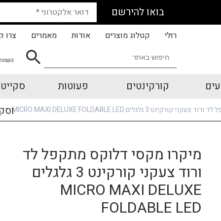
בואו להירשם
רולי
קטלוג מוצרים
אודות
מאמרים
צרו ק
השווה
עים
קורקינטים
פעוטות
סקייטב
וסק
נט 3 גלגלים MICRO MAXI DELUXE FOLDABLE LED
מיקרו מקסי דלוקס מתקפל לד
ורוד צעקני קורקינט 3 גלגלים
MICRO MAXI DELUXE
FOLDABLE LED