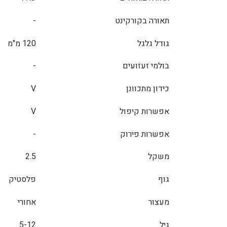
תאורה בקורקינט
-
גודל גלגל
120 מ"מ
בולמי זעזועים
-
כידון מתכוונן
V
אפשרות קיפול
V
אפשרות פירוק
-
משקל
2.5
גוף
פלסטיק
מעצור
אחורי
גיל
5-12