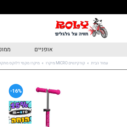
אופניים
ממונ
עמוד הבית
»
קורקינטים MICRO מיקרו
»
מיקרו מקסי דלוקס מתקפל לד ורוד צעקני קורקי
16%-