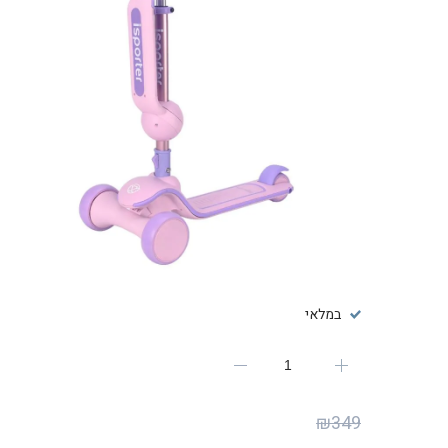
במלאי
₪
349