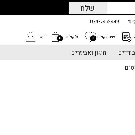
שר
074-7452449
רשימת קניות
סל קניות
כניסה
0
0
ורדים
מיגון ואביזרים
טים