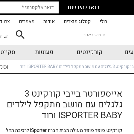
בואו להירשם
רולי
קטלוג מוצרים
אודות
מאמרים
צרו ק
השווה
עים
קורקינטים
פעוטות
סקייטב
וסק
 מתקפל לילדים ISPORTER BABY ורוד
אייספורטר בייבי קורקינט 3
גלגלים עם מושב מתקפל לילדים
ISPORTER BABY ורוד
קורקינט סופר סופר מעולה מבית חברת iSporter לרכיבה החל