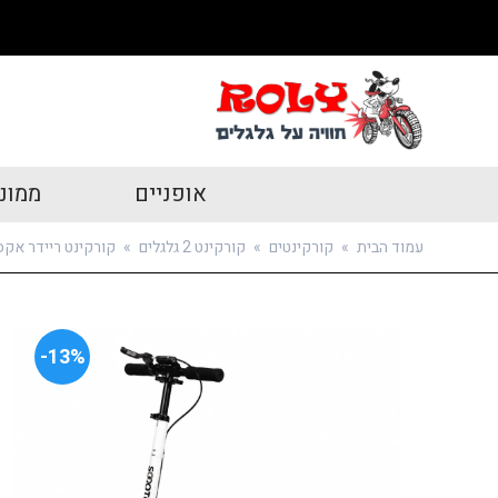
אופניים
ממונ
עמוד הבית
»
קורקינטים
»
קורקינט 2 גלגלים
»
קורקינט ריידר אקס
13%-