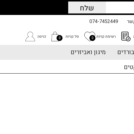
שר
074-7452449
רשימת קניות
סל קניות
כניסה
0
0
ורדים
מיגון ואביזרים
טים