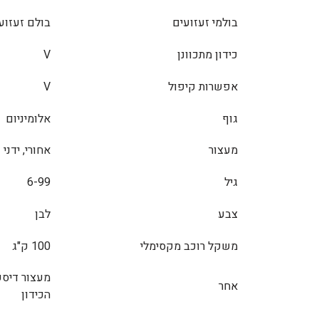
בולמי זעזועים
בולם זעזוע
כידון מתכוונן
V
אפשרות קיפול
V
גוף
אלומיניום
מעצור
אחורי, ידני
גיל
6-99
צבע
לבן
משקל רוכב מקסימלי
100 ק"ג
מעצור דיסק
אחר
הכידון