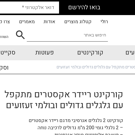
בואו להירשם
רולי
קטלוג מוצרים
אודות
מאמרים
צרו ק
השווה
עים
קורקינטים
פעוטות
סקייטב
וסק
טרים מתקפל עם גלגלים גדולים ובולמי זעזועים
קורקינט ריידר אקסטרים מתקפל
עם גלגלים גדולים ובולמי זעזועים
קורקינט 2 גלגלים אגרסיבי מדגם ריידר אקסטרים
– 2 גלגלי גומי 200 מ"מ גדולים לרכיבה נוחה
– תושבת אלומיניום סופר אגרסיבית