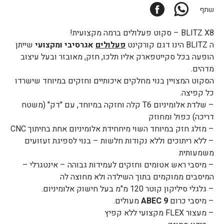
Facebook
WhatsApp
שתף
BLITZ X8 – סקוט פעלולים ברמה מקצועית!
ה BLITZ הינו דגם קורקינט
פעלולים
אגרסיבי ומקצועי
שייתן
הופעה בכל סקייטפארק אליו תלכו, חזק, מאובזר ובעל עיצוב
מדהים.
הסקוט המצויין בנוי מחלקים איכותיים וחזקים במיוחד שישרדו
כל קפיצה.
– שלדת אלומיניום T6 קלה וחזקה במיוחד, עם "דק" (משטח
דריכה) כפול ומחוזק
– מזלג חזק במיוחד השוי מיחחידת אלומיניום אחת בחיתוך CNC
– ללא ריתוכים וללא נקודות חלשות – בנוי לספיגת זעזועים
משמעותית
– מיסבי ראש אטומים וחזקים לעמידות גבוהה – אינטגרלי –
המיסבים ממוקמים בתוך השילדה ולא מחוצה לה
– גלגלי סיליקון קוטר 120 מ"מ בעל חישוק אלומיניום.
– מיסבי כרום
ABEC 9
מעולים.
– מעצור FLEX מקצועי ללא קפיץ