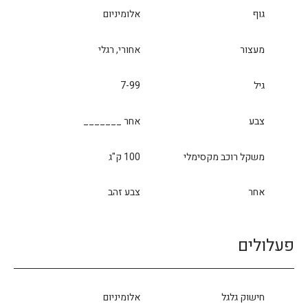
גוף
אלומיניום
מעצור
אחורי, רגלי
גיל
7-99
צבע
אחר _______
משקל רוכב מקסימלי
100 ק"ג
אחר
צבע זהב
פעלולים
חישוק גלגל
אלומיניום