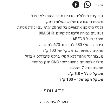
Facebook
WhatsApp
שתף
קורקינט פעלולים מדהים מבית המותג לאו פרו!
משטח מתכת עם שלוש תעלות חיזוק
גלגלי סיליקון איכותיים בקוטר 120מ"מ עם יכולת ספיגת
זעזועים גבוהה וליבת אלומינים 88A SHR
מיסבי גלגל ABEC 9
כידון כרומולי 580מ"מ רוחב 670מ"מ גובה
מתאים לנשיאה עד משקל של 100 ק”ג
מעצור רגל אחורי ללא קפיץ ברקס פיברגלס + ברזל
מזלג אלומיניום בחיתוך לייזר CNC חזק במיוחד
מתאים מגיל 7 ומעלה
משקל כולל – 3.8 ק"ג
משקל מקסימלי – 100 ק"ג
מידע נוסף
הוסף לרשימת קניות