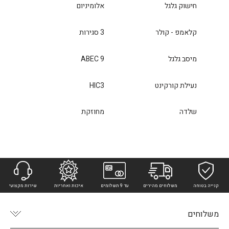
חישוק גלגל
אלומיניום
קלאמפ - קולר
3 סגירות
מיסב גלגל
ABEC 9
נעילת קורקינט
HIC3
שלדה
מחוזקת
קנייה בטוחה
משלוחים מהירים
עד 9 תשלומים
איכות ואחריות
שירות מקצועי
משלוחים