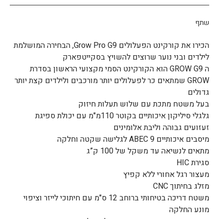
שתף
הכירו את קורקינט הפעלולים Grow Pro G9, הבחירה המושלמת
לילדים ובני נוער שרוצים להשויץ בסקייטפארק
ה GROW G9 הוא הקורקינט הסמי מקצועי הראשון בסדרת
GROW שמתאים כר לפעלולים יותר מורכבים ולילדים קצת יותר
גדולים
בעל משטח מתכת עם שלוש תעלות חיזוק
גלגלי סיליקון איכותיים בקוטר 110מ"מ עם יכולת ספיגת
זעזועים גבוהה וליבת אלומינים
מיסבים איכותיים ABEC 9 לגלישה שקטה וחלקה
מתאים לנשיאה עד משקל של 100 ק”ג
סגירת HIC
מעצור רגל אחורי ללא קפיץ
מזלג בחיתוך CNC
משטח דריכה בטיחותי ברוחב 12 ס"מ עם חיתוכי לייזר וציפוי
מונע החלקה