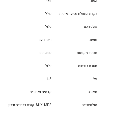
הנעה
4x4
בקרת התחלת נסיעה איטית
כולל
שלט חכם
כלול
מושב
ריפוד עור
מספר מקומות
כסא רחב
חגורת בטיחות
כלול
גיל
1-5
תאורה
קדמית ואחורית
מולטימדיה
AUX, MP3, קורא כרטיסי זכרון