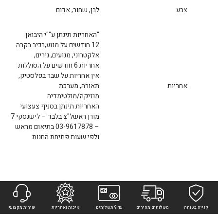
צבע
לבן, שחור, אדום
"האחריות תינתן ע""י היבואן
12 חודשים על מנוע,רכיב בקרה
אלקטרוני, מנועים, גירים,
אחריות 6 חודשים על הסוללות
אין אחריות על שבר בפלסטיק,
אחריות
תאורה, מערכת
מוזיקה/מולטימדיה
האחריות תינתן בסניף צעצועי
מורן ראשל"צ בלבד – לישנסקי 7
– 03-9617878 בתיאום מראש
ולפי שעות פתיחת החנות
קנייה בטוחה
משלוחים מהירים
עד 9 תשלומים
איכות ואחריות
שירות מקצועי