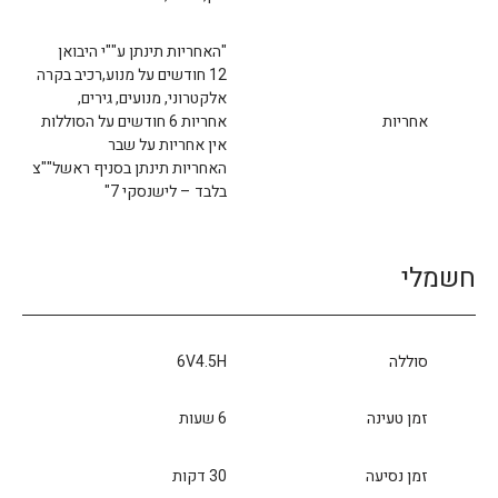
"האחריות תינתן ע""י היבואן
12 חודשים על מנוע,רכיב בקרה
אלקטרוני, מנועים, גירים,
אחריות
אחריות 6 חודשים על הסוללות
אין אחריות על שבר
האחריות תינתן בסניף ראשל""צ
בלבד – לישנסקי 7"
חשמלי
סוללה
6V4.5H
זמן טעינה
6 שעות
זמן נסיעה
30 דקות