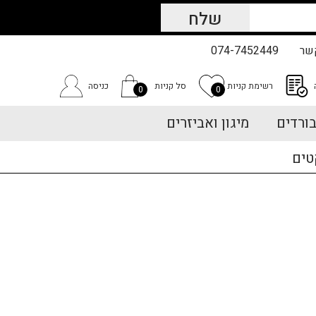
שר
074-7452449
רשימת קניות
סל קניות
כניסה
0
0
ורדים
מיגון ואביזרים
טים