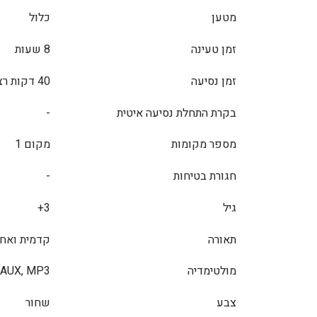
מטען
כלול
זמן טעינה
8 שעות
זמן נסיעה
40 דקות רצוף
בקרת התחלת נסיעה איטית
-
מספר מקומות
מקום 1
חגורת בטיחות
-
גיל
3+
תאורה
קדמית ואחו
מולטימדיה
AUX, MP3, קורא כרטיסי זכרון
צבע
שחור