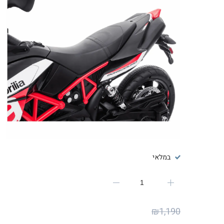
במלאי
₪
1,190