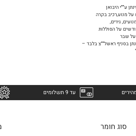
נתן ע""י היבואן
ם על מנוע,רכיב בקרה
נועים, גירים,
 על שבר
נתן בסניף ראשל""צ בלבד –
הירים
עד 9 תשלומים
סוג חומר
מ