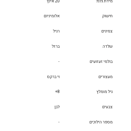
מידת גלגל
20 אינץ
חישוק
אלומיניום
צמיגים
רגיל
שלדה
ברזל
בולמי זעזועים
-
מעצורים
וי ברקס
גיל מומלץ
8+
צבעים
לבן
מספר הילוכים
-