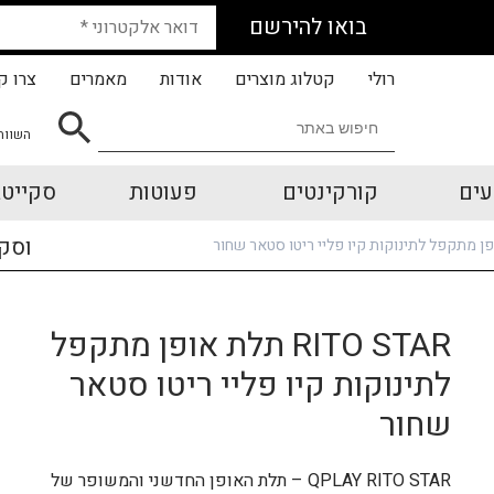
בואו להירשם
רולי
קטלוג מוצרים
אודות
מאמרים
צרו ק
השווה
עים
קורקינטים
פעוטות
סקייטב
וסק
RITO STAR תלת אופן מתקפל
לתינוקות קיו פליי ריטו סטאר
שחור
QPLAY RITO STAR – תלת האופן החדשני והמשופר של