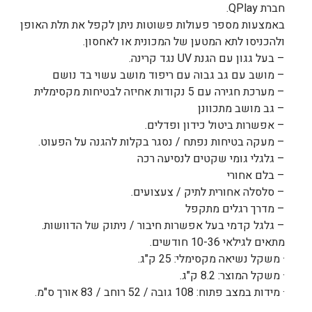
חברת QPlay.
באמצעות מספר פעולות פשוטות ניתן לקפל את תלת האופן
ולהכניסו לתא המטען של המכונית או לאחסון.
– בעל גגון עם הגנת UV נגד קרינה.
– מושב עם גב גבוה עם ריפוד מושב עשוי בד נושם
– מערכת חגירה עם 5 נקודות אחיזה לבטיחות מקסימלית
– גב מושב מתכוונן
– אפשרות ביטול כידון ופדלים.
– מעקה בטיחות נפתח / נסגר בקלות להגנה על הפעוט.
– גלגלי גומי שקטים לנסיעה רכה
– בלם אחורי
– סלסלה אחורית לתיק / צעצועים.
– מדרך רגלים מתקפל
– גלגל קדמי בעל אפשרות חיבור / ניתוק של הדוושות.
מתאים לגילאי 10-36 חודשים.
· משקל נשיאה מקסימלי: 25 ק"ג.
· משקל המוצר: 8.2 ק"ג.
· מידות במצב פתוח: 108 גובה / 52 רוחב / 83 אורך ס"מ.