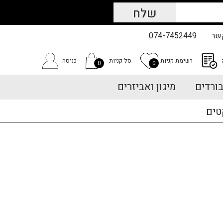
שר
074-7452449
רשימת קניות
סל קניות
כניסה
0
0
ורדים
מיגון ואביזרים
טים