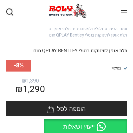
בואו להירשם
עמוד הבית
»
גלגלים לפעוטות
»
תלתי אופן
»
תלת אופן לתינוקות בנטלי QPLAY Bentley חום
תלת אופן לתינוקות בנטלי QPLAY BENTLEY חום
8%-
במלאי
₪
1,390
₪
1,290
הוספה לסל
ייעוץ ושאלות