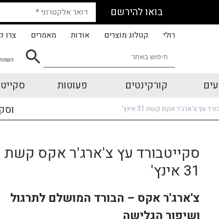
בואו להירשם
רולי
קטלוג מוצרים
אודות
מאמרים
צרו ק
השווה
עים
קורקינטים
פעוטות
סקייטב
וסק
ד עץ צ'ארג'ר אקס קשת 31 אינץ'
סקייטבורד עץ צ'ארג'ר אקס קשת
31 אינץ'
צ'ארג'ר אקס – הבורד המושלם לתרגול
ושיפור הגלישה