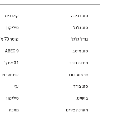
סוג רכיבה
קארבינג
סוג גלגל
סיליקון
גודל גלגל
קוטר 70 מ"מ, רוחב 50 מ"מ
סוג מיסב
ABEC 9
מידות בורד
31 אינץ'
שיפוע בורד
שיפועי צד 
סוג בורד
עץ
בושינג
סיליקון
מערכת צירים
מתכת