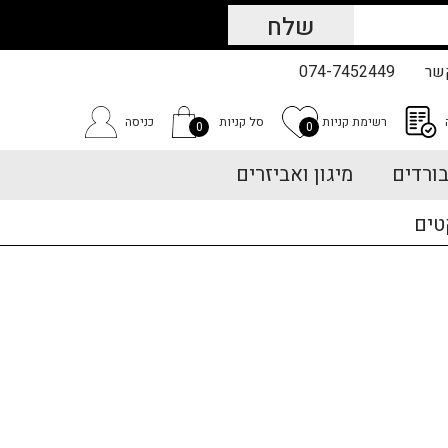
שר
074-7452449
רשימת קניות
סל קניות
כניסה
0
0
ורדים
מיגון ואביזרים
טים