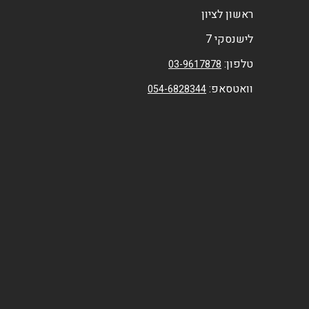
ראשון לציון
לישנסקי 7
טלפון:
03-9617878
וואטסאפ:
054-6828344⁩