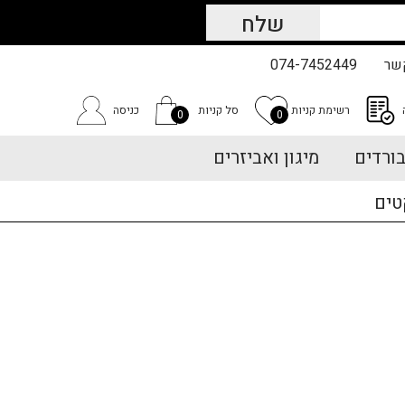
שר
074-7452449
רשימת קניות
סל קניות
כניסה
0
0
ורדים
מיגון ואביזרים
טים