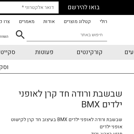
בואו להירשם
רולי
קטלוג מוצרים
אודות
מאמרים
צרו ק
השווה
עים
קורקינטים
פעוטות
סקייטב
וסק
שבשבת ורודה חד קרן לאופני
ילדים BMX
שבשבת ורודה לאופני ילדים BMX בעיצוב חד קרן לקישוט
אופני ילדים
מגיע בצבע: ורוד