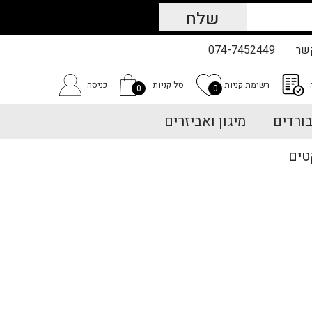
שר
074-7452449
רשימת קניות
סל קניות
כניסה
0
0
ורדים
מיגון ואביזרים
טים