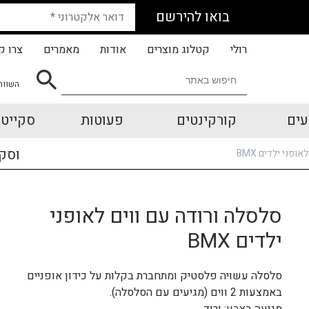
בואו להירשם
רולי
קטלוג מוצרים
אודות
מאמרים
צרו ק
השווה
עים
קורקינטים
פעוטות
סקייטב
וסק
ופני ילדים BMX
סלסלה ורודה עם ווים לאופני
ילדים BMX
סלסלה עשויה פלסטיק ומתחברת בקלות על כידון אופניים
באמצעות 2 ווים (מגיעים עם הסלסלה).
מגיעה בצבע: ורוד